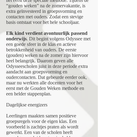
het eerst deze speciale methode. Tijdens de
“gouden weken” na de zomervakantie, is
extra geïnvesteerd in groepsvorming en
contacten met ouders. Zodat een stevige
basis ontstaat voor het hele schooljaar.
Elk kind verdient avontuurlijk passend
onderwijs
. Dit begint volgens Odyssee met
een goede sfeer in de klas en actieve
betrokkenheid van ouders. De eerste
(gouden) weken na de zomer zijn hiervoor
heel belangrijk. Daarom geven alle
Odysseescholen juist in deze periode extra
aandacht aan groepsvorming en
oudercontacten. Dat gebeurde eerder ook,
maar nu werkten alle docenten voor het
eerst met de Gouden Weken methode en
een helder stappenplan.
Dagelijkse energizers
Leerlingen maakten samen positieve
groepsregels voor de eigen klas. Een
voorbeeld is zachtjes praten als wordt
gewerkt. Een van de scholen heeft