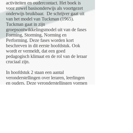
activiteiten en oudercontact. Het boek is
voor zowel basisonderwijs als voortgezet
onderwijs bruikbaar. De schrijver gaat uit
van het model van Tuckman (1965).
Tuckman gaat in zijn
groepsontwikkelingsmodel uit van de fases
Forming, Storming, Norming en
Performing. Deze fases worden kort
beschreven in dit eerste hoofdstuk. Ook
wordt er vermeldt, dat een goed
pedagogisch klimaat en de rol van de leraar
cruciaal zijn.
In hoofdstuk 2 staan een aantal
veronderstellingen over leraren, leerlingen
en ouders. Deze veronderstellingen vormen
de grondslag voor de houding naar deze
drie groepen. Hoofdstuk 3 gaat over
groepsvorming: - Werkwijze groepsvorming
Gouden Weken - Groepsregels - Energizers
- Coöperatieve werkvormen -
Voorbeeldgedrag leraar - Positieve
groepsvormers. In dit laatste hoofdstukje
staan veel voorbeelden om te gebruiken als
groepsvormende activiteit. In hoofdstuk 4