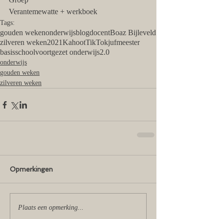
Verantemewatte + werkboek
Tags:
gouden weken
onderwijs
blog
docent
Boaz Bijleveld
zilveren weken
2021
Kahoot
TikTok
juf
meester
basisschool
voortgezet onderwijs
2.0
onderwijs
gouden weken
zilveren weken
Opmerkingen
Plaats een opmerking...