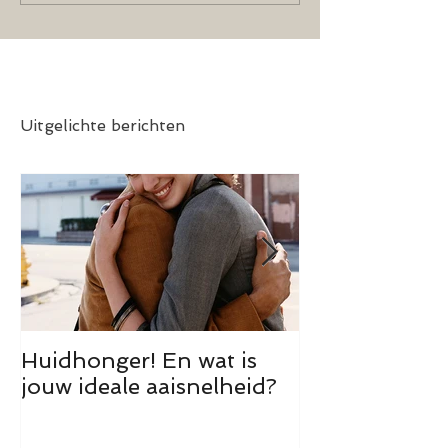
Uitgelichte berichten
Huidhonger! En wat is
Theorie is zilv
jouw ideale aaisnelheid?
goud!