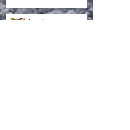
Droomeiland
Wat de rups het einde noemt, noemt
de rest een vlinder
De Zilveren Weken van 2021