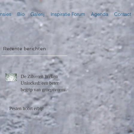
nsies
Bio
Galerij
Inspiratie Forum
Agenda
Contact
Recente berichten
De Zilveren Weken
r
Unlocked: een beter
begrip van groepsvorming
na Lockdown
Pesten hoort erbij!