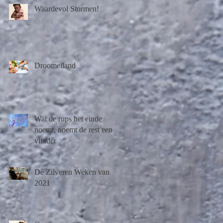
Waardevol Stormen!
Droomeiland
Wat de rups het einde
noemt, noemt de rest een
vlinder
De Zilveren Weken van
2021