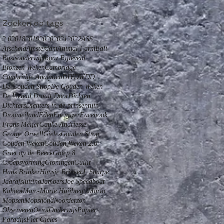
Zoeken op tags
2.0
2018
2019
2020
2021
2022
ASS
Afscheid
Amsterdam
Animal Farm
Bali
Basisonderwijs
Boaz Bijleveld
Bronzen Weken
Cambridge
Cambridge Analytica
DIY
DWDD
De Gouden Strop
De Gouden Weken
De Wereld Draait Door
Dichten
Dichters
Dichters in de prinsentuin
Droomeiland
Eden
Energizer
Facebook
Frans Meijer
Gauke Andriesse
George Orwell
Gieles
Gouden Strop
Gouden Weken
Gouden Weken 2.0
Griet op de Beeck
Groep 8
Groepsvorming
Groningen
Gullit
Hans Brinker
Hansje Brinker
J. Sharpe
Jaarafsluiting
Jambers
Joe Speedboat
Kahoot
Marc-Marie Huijbregts
Mario
Mopsen
Mopshond
Noorderzon
Observeren
Oerol
Onderwijs
Papier
Paradijs
Piet Gieles