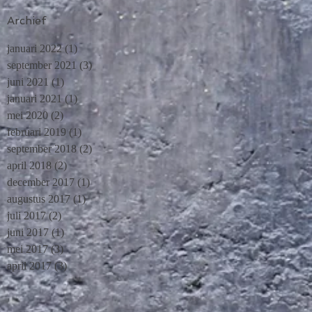
Archief
januari 2022
(1)
1 post
september 2021
(3)
3 posts
juni 2021
(1)
1 post
januari 2021
(1)
1 post
mei 2020
(2)
2 posts
februari 2019
(1)
1 post
september 2018
(2)
2 posts
april 2018
(2)
2 posts
december 2017
(1)
1 post
augustus 2017
(1)
1 post
juli 2017
(2)
2 posts
juni 2017
(1)
1 post
mei 2017
(3)
3 posts
april 2017
(3)
3 posts