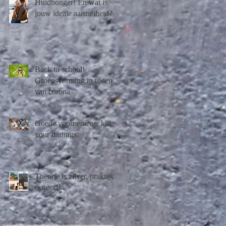
Huidhonger! En wat is
jouw ideale aaisnelheid?
Back to school!
Groepsvorming in tijden
van corona
Goede voornemens; kill
your darlings.
Theorie is zilver, praktijk
is goud!