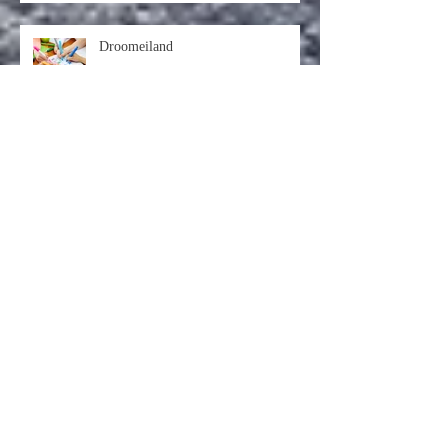
Droomeiland
Wat de rups het einde noemt, noemt
de rest een vlinder
De Zilveren Weken van 2021
Huidhonger! En wat is jouw ideale