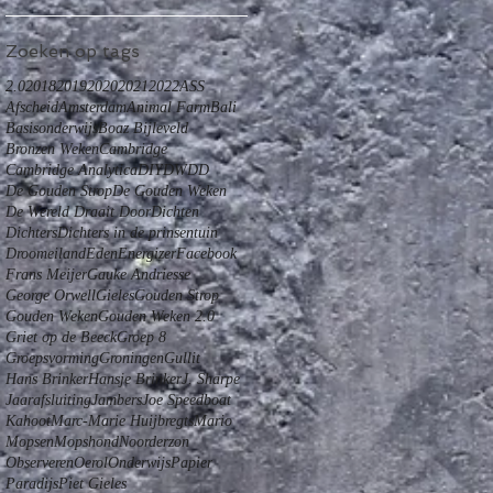
Zoeken op tags
2.0
2018
2019
2020
2021
2022
ASS
Afscheid
Amsterdam
Animal Farm
Bali
Basisonderwijs
Boaz Bijleveld
Bronzen Weken
Cambridge
Cambridge Analytica
DIY
DWDD
De Gouden Strop
De Gouden Weken
De Wereld Draait Door
Dichten
Dichters
Dichters in de prinsentuin
Droomeiland
Eden
Energizer
Facebook
Frans Meijer
Gauke Andriesse
George Orwell
Gieles
Gouden Strop
Gouden Weken
Gouden Weken 2.0
Griet op de Beeck
Groep 8
Groepsvorming
Groningen
Gullit
Hans Brinker
Hansje Brinker
J. Sharpe
Jaarafsluiting
Jambers
Joe Speedboat
Kahoot
Marc-Marie Huijbregts
Mario
Mopsen
Mopshond
Noorderzon
Observeren
Oerol
Onderwijs
Papier
Paradijs
Piet Gieles