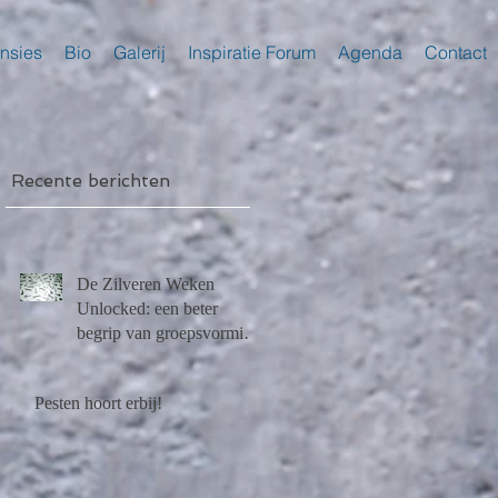
nsies
Bio
Galerij
Inspiratie Forum
Agenda
Contact
Recente berichten
r
De Zilveren Weken
e
Unlocked: een beter
begrip van groepsvorming
na Lockdown
Pesten hoort erbij!