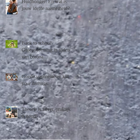
Huidhonger! En wat is
jouw ideale aaisnelheid?
Back to school!
Groepsvorming in tijden
van corona
Goede voornemens; kill
your darlings.
Theorie is zilver, praktijk
is goud!