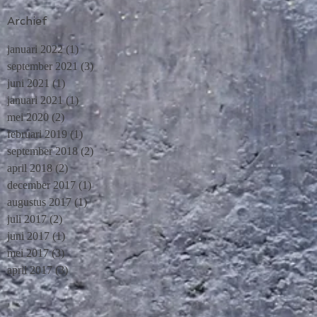
Archief
januari 2022
(1)
1 post
september 2021
(3)
3 posts
juni 2021
(1)
1 post
januari 2021
(1)
1 post
mei 2020
(2)
2 posts
februari 2019
(1)
1 post
september 2018
(2)
2 posts
april 2018
(2)
2 posts
december 2017
(1)
1 post
augustus 2017
(1)
1 post
juli 2017
(2)
2 posts
juni 2017
(1)
1 post
mei 2017
(3)
3 posts
april 2017
(3)
3 posts