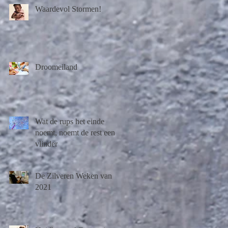
Waardevol Stormen!
Droomeiland
Wat de rups het einde
noemt, noemt de rest een
vlinder
De Zilveren Weken van
2021