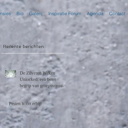
nsies
Bio
Galerij
Inspiratie Forum
Agenda
Contact
Recente berichten
De Zilveren Weken
Unlocked: een beter
begrip van groepsvorming
na Lockdown
Pesten hoort erbij!