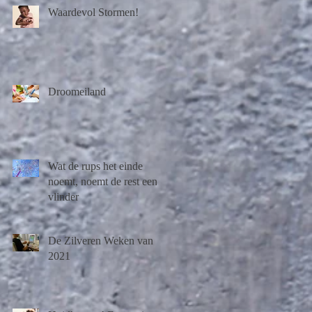
Waardevol Stormen!
Droomeiland
Wat de rups het einde
noemt, noemt de rest een
vlinder
De Zilveren Weken van
2021