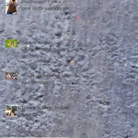
Huidhonger! En wat is
jouw ideale aaisnelheid?
Back to school!
Groepsvorming in tijden
van corona
Goede voornemens; kill
your darlings.
Theorie is zilver, praktijk
is goud!