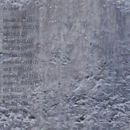
Archief
januari 2022
(1)
1 post
september 2021
(3)
3 posts
juni 2021
(1)
1 post
januari 2021
(1)
1 post
mei 2020
(2)
2 posts
februari 2019
(1)
1 post
september 2018
(2)
2 posts
april 2018
(2)
2 posts
december 2017
(1)
1 post
augustus 2017
(1)
1 post
juli 2017
(2)
2 posts
juni 2017
(1)
1 post
mei 2017
(3)
3 posts
april 2017
(3)
3 posts