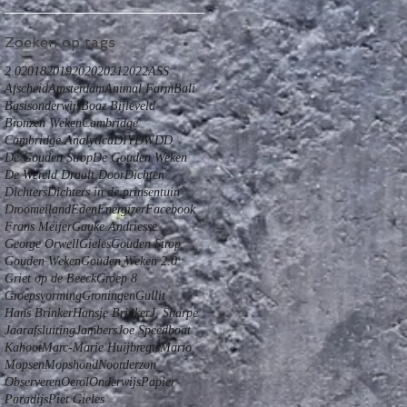
Zoeken op tags
2.0
2018
2019
2020
2021
2022
ASS
Afscheid
Amsterdam
Animal Farm
Bali
Basisonderwijs
Boaz Bijleveld
Bronzen Weken
Cambridge
Cambridge Analytica
DIY
DWDD
De Gouden Strop
De Gouden Weken
De Wereld Draait Door
Dichten
Dichters
Dichters in de prinsentuin
Droomeiland
Eden
Energizer
Facebook
Frans Meijer
Gauke Andriesse
George Orwell
Gieles
Gouden Strop
Gouden Weken
Gouden Weken 2.0
Griet op de Beeck
Groep 8
Groepsvorming
Groningen
Gullit
Hans Brinker
Hansje Brinker
J. Sharpe
Jaarafsluiting
Jambers
Joe Speedboat
Kahoot
Marc-Marie Huijbregts
Mario
Mopsen
Mopshond
Noorderzon
Observeren
Oerol
Onderwijs
Papier
Paradijs
Piet Gieles