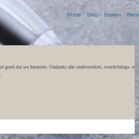
Home
Blog
Boeken
Rece
het goed dat we luisteren. Ondanks alle onderzoeken, voorlichtings- en
.