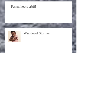
Pesten hoort erbij!
Waardevol Stormen!
Droomeiland
Wat de rups het einde noemt, noemt
de rest een vlinder