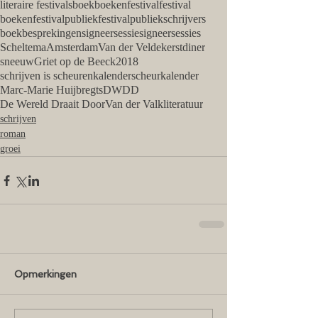
literaire festivals
boek
boekenfestival
festival
boekenfestivalpubliek
festivalpubliek
schrijvers
boekbesprekingen
signeersessie
signeersessies
Scheltema
Amsterdam
Van der Velde
kerstdiner
sneeuw
Griet op de Beeck
2018
schrijven is scheuren
kalender
scheurkalender
Marc-Marie Huijbregts
DWDD
De Wereld Draait Door
Van der Valk
literatuur
schrijven
roman
groei
Opmerkingen