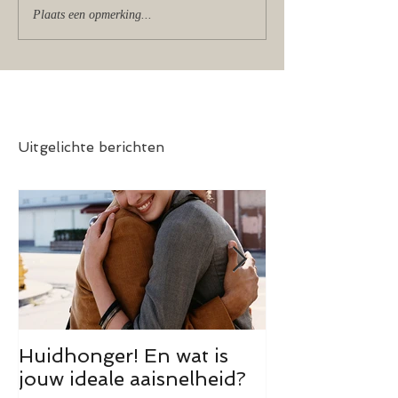
Plaats een opmerking...
Uitgelichte berichten
Huidhonger! En wat is
Theorie is zilv
jouw ideale aaisnelheid?
goud!