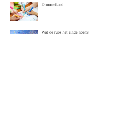
Droomeiland
Wat de rups het einde noemt,
noemt de rest een vlinder
De Zilveren Weken van 2021
Huidhonger! En wat is jouw
ideale aaisnelheid?